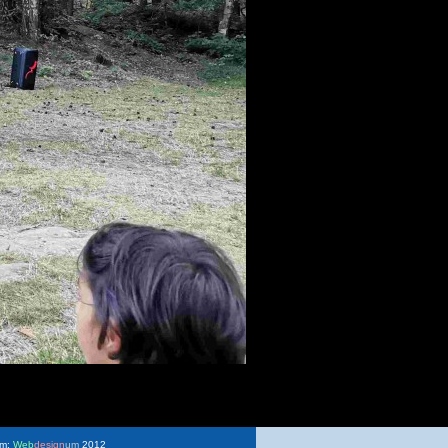
um:
Web
design
um
2012