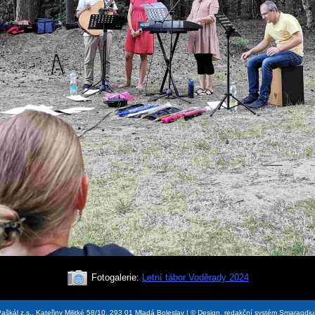
Fotogalerie:
Letní tábor Voděrady 2024
aškál z.s., Kateřiny Militké 58/10, 293 01 Mladá Boleslav | © Design, redakční systém Smaragdi