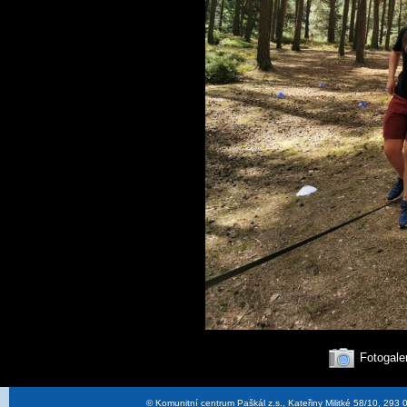
Fotogale
© Komunitní centrum Paškál z.s., Kateřiny Militké 58/10, 29