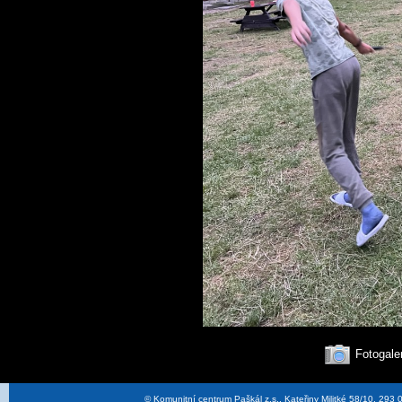
Fotogale
© Komunitní centrum Paškál z.s., Kateřiny Militké 58/10, 29