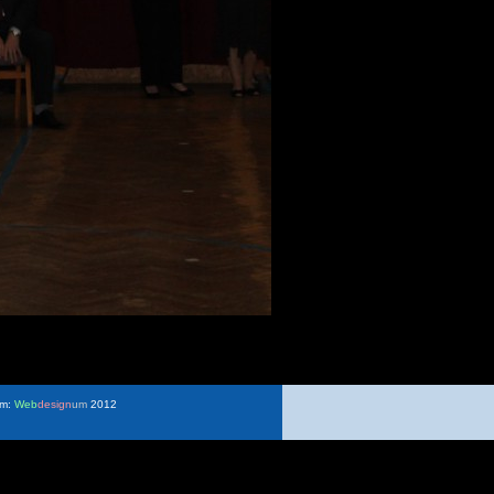
um:
Web
design
um
2012