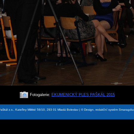
Fotogalerie:
EKUMENICKÝ PLES PAŠKÁL 2015
aškál z.s., Kateřiny Militké 58/10, 293 01 Mladá Boleslav | © Design, redakční systém Smaragdi